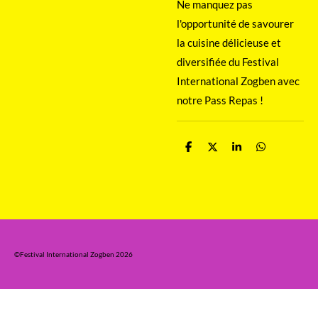
Ne manquez pas
l'opportunité de savourer
la cuisine délicieuse et
diversifiée du Festival
International Zogben avec
notre Pass Repas !
P
P
P
P
a
a
a
a
r
r
r
r
t
t
t
t
a
a
a
a
g
g
g
g
e
e
e
e
r
r
r
r
©Festival International Zogben 2026