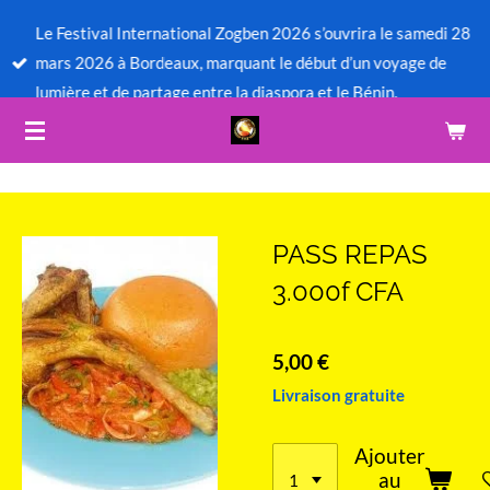
Passer
Le Festival International Zogben 2026 s’ouvrira le samedi 28
au
mars 2026 à Bordeaux, marquant le début d’un voyage de
contenu
lumière et de partage entre la diaspora et le Bénin.
principal
PASS REPAS
3.000f CFA
5,00 €
Livraison gratuite
Ajouter
au