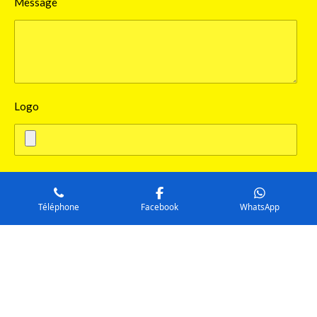
Message
Logo
Envoyer le formulaire
Téléphone
Facebook
WhatsApp
©Festival International Zogben 2026