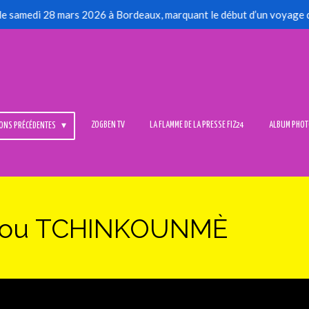
 et de partage entre la diaspora et le Bénin.
ZOGBEN TV
LA FLAMME DE LA PRESSE FIZ24
ALBUM PHO
IONS PRÉCÉDENTES
 ou TCHINKOUNMÈ