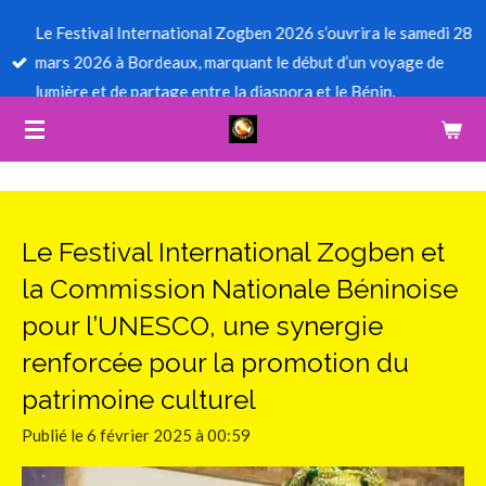
Passer
Le Festival International Zogben 2026 s’ouvrira le samedi 28
au
mars 2026 à Bordeaux, marquant le début d’un voyage de
contenu
lumière et de partage entre la diaspora et le Bénin.
principal
Le Festival International Zogben et
la Commission Nationale Béninoise
pour l’UNESCO, une synergie
renforcée pour la promotion du
patrimoine culturel
Publié le 6 février 2025 à 00:59