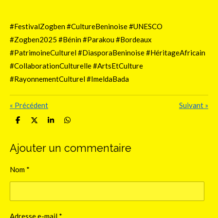
#FestivalZogben #CultureBeninoise #UNESCO
#Zogben2025 #Bénin #Parakou #Bordeaux
#PatrimoineCulturel #DiasporaBeninoise #HéritageAfricain
#CollaborationCulturelle #ArtsEtCulture
#RayonnementCulturel #ImeldaBada
«
Précédent
Suivant
»
P
P
P
P
a
a
a
a
r
r
r
r
t
t
t
t
Ajouter un commentaire
a
a
a
a
g
g
g
g
e
e
e
e
Nom *
r
r
r
r
Adresse e-mail *